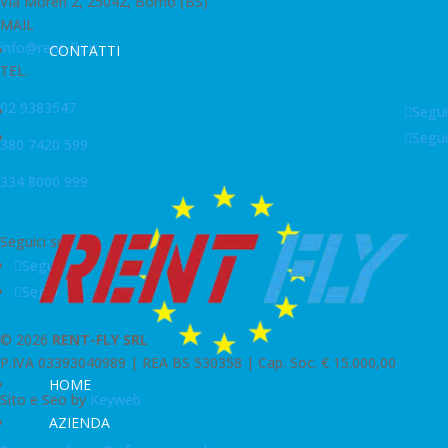
Via Moren 2, 25042, Borno (BS)
MAIL
info@rent-fly.it
CONTATTI
TEL.
02 9383547
Segui
Segui
380 7420 599
334 8000 999
Seguici su
Segui
Segui
© 2026
RENT-FLY SRL
P.IVA 03393040989 |
REA BS 530358 | Cap. Soc. € 15.000,00
HOME
Sito e Seo by
Keyweb
AZIENDA