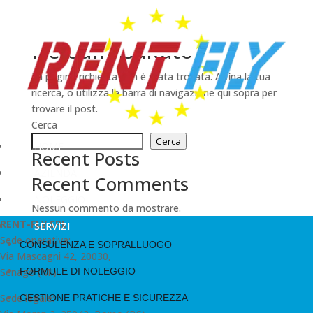
Nessun risultato
La pagina richiesta non è stata trovata. Affina la tua
ricerca, o utilizza la barra di navigazione qui sopra per
trovare il post.
Cerca
Cerca
HOME
Recent Posts
AZIENDA
Recent Comments
NOLEGGIO
Nessun commento da mostrare.
RENT-FLY SRL
SERVIZI
Sede operativa:
CONSULENZA E SOPRALLUOGO
Via Mascagni 42, 20030,
Senago (MI)
FORMULE DI NOLEGGIO
Sede legale:
GESTIONE PRATICHE E SICUREZZA