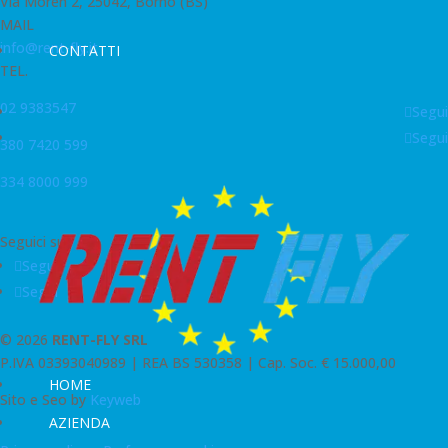
Via Moren 2, 25042, Borno (BS)
MAIL
info@rent-fly.it
CONTATTI
TEL.
02 9383547
Segui
Segui
380 7420 599
334 8000 999
Seguici su
Segui
Segui
© 2026
RENT-FLY SRL
P.IVA 03393040989 |
REA BS 530358 | Cap. Soc. € 15.000,00
HOME
Sito e Seo by
Keyweb
AZIENDA