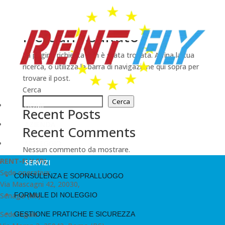
Nessun risultato
La pagina richiesta non è stata trovata. Affina la tua
ricerca, o utilizza la barra di navigazione qui sopra per
trovare il post.
Cerca
Cerca
HOME
Recent Posts
AZIENDA
Recent Comments
NOLEGGIO
Nessun commento da mostrare.
RENT-FLY SRL
SERVIZI
Sede operativa:
CONSULENZA E SOPRALLUOGO
Via Mascagni 42, 20030,
Senago (MI)
FORMULE DI NOLEGGIO
Sede legale:
GESTIONE PRATICHE E SICUREZZA